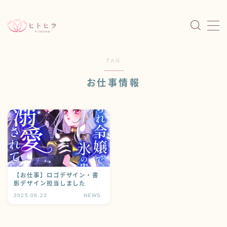
MENU
TAG
HOME
ホーム
お仕事情報
NEWS
お知らせ
PORTFOLIO
作品一覧
ORIGINAL
個人制作
MINI CHARACTER
ミニキャラ
【お仕事】ロゴデザイン・書
WORKS
制作実績
影デザイン担当しました
2025.06.23
NEWS
SHOP
通販