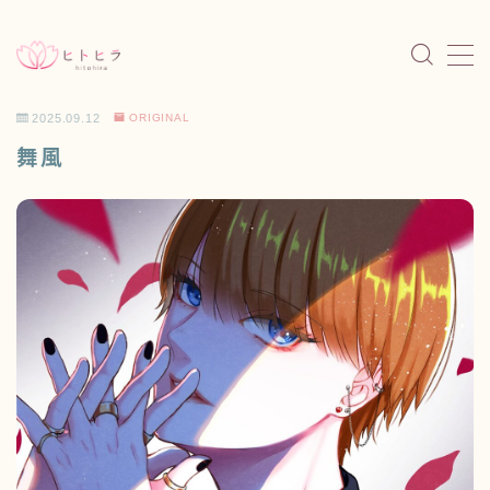
MENU
2025.09.12
ORIGINAL
HOME
ホーム
舞風
NEWS
お知らせ
PORTFOLIO
作品一覧
ORIGINAL
個人制作
MINI CHARACTER
ミニキャラ
WORKS
制作実績
SHOP
通販