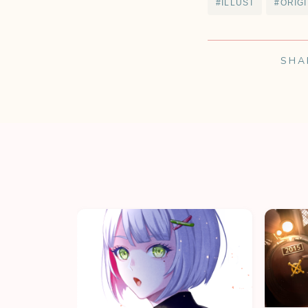
#ILLUST
#ORIG
SHA