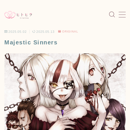
MENU
2025.05.02
2025.05.13
ORIGINAL
HOME
ホーム
Majestic Sinners
NEWS
お知らせ
PORTFOLIO
作品一覧
ORIGINAL
個人制作
MINI CHARACTER
ミニキャラ
WORKS
制作実績
SHOP
通販