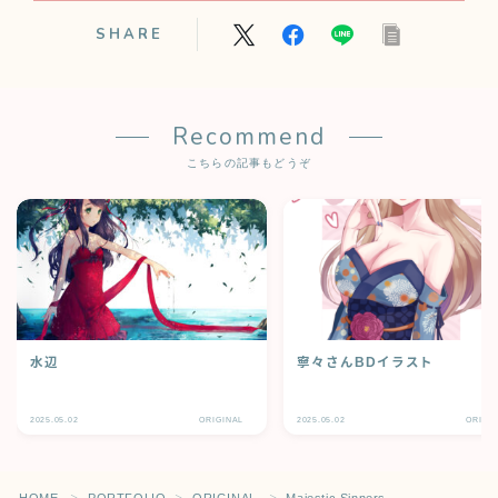
SHARE
Recommend
こちらの記事もどうぞ
水辺
寧々さんBDイラスト
Follow Me
2025.05.02
ORIGINAL
2025.05.02
ORIGI
HOME
PORTFOLIO
ORIGINAL
Majestic Sinners
＞
＞
＞