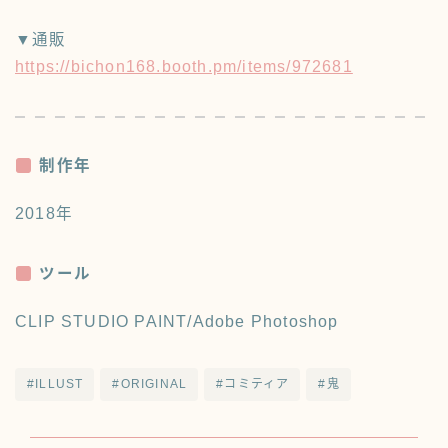
▼通販
https://bichon168.booth.pm/items/972681
制作年
2018年
ツール
CLIP STUDIO PAINT/Adobe Photoshop
#ILLUST
#ORIGINAL
#コミティア
#鬼