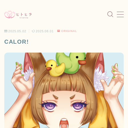
MENU
2025.05.02
2025.08.01
ORIGINAL
HOME
ホーム
CALOR!
NEWS
お知らせ
PORTFOLIO
作品一覧
ORIGINAL
個人制作
MINI CHARACTER
ミニキャラ
WORKS
制作実績
SHOP
通販