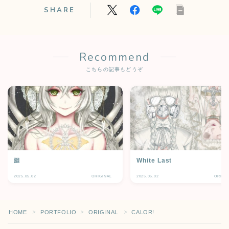
SHARE
Recommend
こちらの記事もどうぞ
廻
White Last
Follow Me
2025.05.02
ORIGINAL
2025.05.02
ORIGI
HOME
PORTFOLIO
ORIGINAL
CALOR!
＞
＞
＞