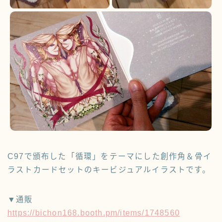
C97で頒布した「循環」をテーマにした創作角＆骨イ
ラストカードセットのキービジュアルイラストです。
▼通販
https://bichon168.booth.pm/items/1748560